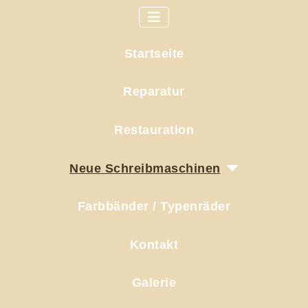
Startseite
Reparatur
Restauration
Neue Schreibmaschinen
Farbbänder / Typenräder
Kontakt
Galerie